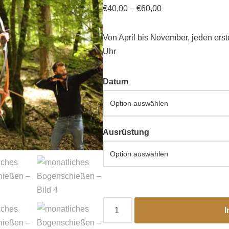
€
40,00
–
€
60,00
Von April bis November, jeden ers
Uhr
flug
Datum
Ausrüstung
I