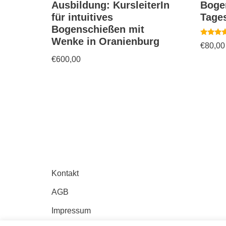
Ausbildung: KursleiterIn
Boge
für intuitives
Tage
Bogenschießen mit
Wenke in Oranienburg
Bewertet
€
80,00
mit
5.00
€
600,00
von 5
Kontakt
AGB
Impressum