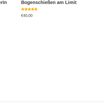
erIn
Bogenschießen am Limit
Bewertet
€
40,00
mit
5.00
von 5