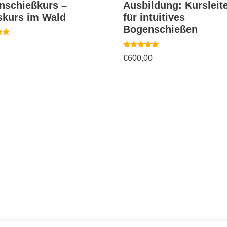
nschießkurs –
Ausbildung: Kursleit
skurs im Wald
für intuitives
Bogenschießen
Bewertet
€
600,00
mit
5.00
von 5