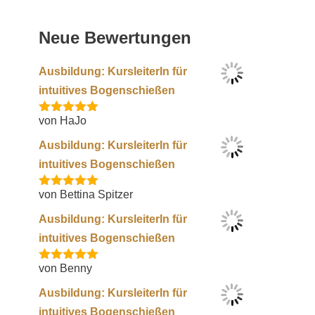
Neue Bewertungen
Ausbildung: KursleiterIn für
intuitives Bogenschießen
von HaJo
Bewertet mit
5
von 5
Ausbildung: KursleiterIn für
intuitives Bogenschießen
von Bettina Spitzer
Bewertet mit
5
von 5
Ausbildung: KursleiterIn für
intuitives Bogenschießen
von Benny
Bewertet mit
5
von 5
Ausbildung: KursleiterIn für
intuitives Bogenschießen