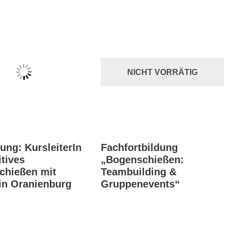
flug
NICHT VORRÄTIG
ung: KursleiterIn
Fachfortbildung
itives
„Bogenschießen:
chießen mit
Teambuilding &
in Oranienburg
Gruppenevents“