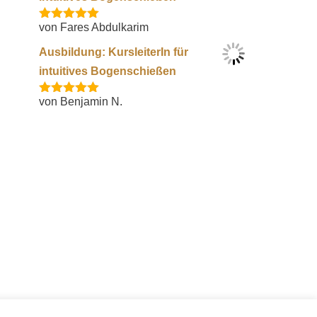
von Fares Abdulkarim
Bewertet mit
5
von 5
Ausbildung: KursleiterIn für
intuitives Bogenschießen
von Benjamin N.
Bewertet mit
5
von 5