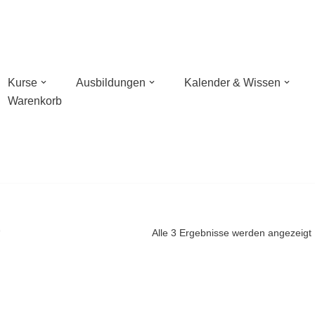
Kurse
Ausbildungen
Kalender & Wissen
Warenkorb
n mit Wildnisschule Libelula in der Pfalz
hießen mit NaturBalance in Oranienburg
sches Bogenschießen
“
Alle 3 Ergebnisse werden angezeigt
hießen