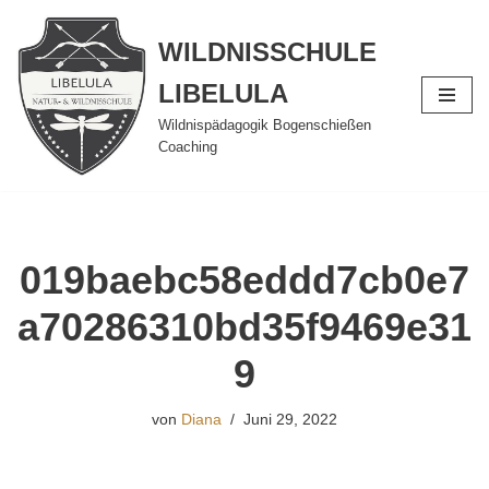
WILDNISSCHULE
Zum
Inhalt
LIBELULA
springen
Wildnispädagogik Bogenschießen
Coaching
019baebc58eddd7cb0e7
a70286310bd35f9469e31
9
von
Diana
Juni 29, 2022