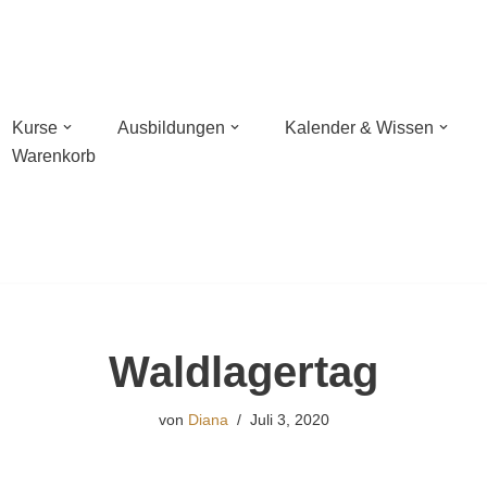
Kurse
Ausbildungen
Kalender & Wissen
Warenkorb
n mit Wildnisschule Libelula in der Pfalz
hießen mit NaturBalance in Oranienburg
sches Bogenschießen
Waldlagertag
hießen
von
Diana
Juli 3, 2020