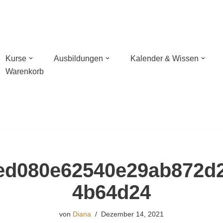
Kurse
Ausbildungen
Kalender & Wissen
Warenkorb
n mit Wildnisschule Libelula in der Pfalz
hießen mit NaturBalance in Oranienburg
sches Bogenschießen
ed080e62540e29ab872d
hießen
4b64d24
von
Diana
Dezember 14, 2021