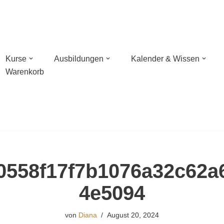
Kurse
Ausbildungen
Kalender & Wissen
Warenkorb
n mit Wildnisschule Libelula in der Pfalz
hießen mit NaturBalance in Oranienburg
sches Bogenschießen
0558f17f7b1076a32c62a
hießen
4e5094
von
Diana
August 20, 2024