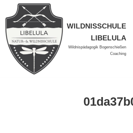
Zum
Inhalt
WILDNISSCHULE
springen
LIBELULA
Wildnispädagogik Bogenschießen
RUND UMS BOGENSCHIESSEN
AUSBILDUNGEN
WISSENSWERTES
BUCHUNGSABWICKLUNG
WER SIND WIR?
Coaching
Bogenschieß-Tageskurs im Waldcamp
Ausbildung Kursleiter intuitives Bogenschieße
FAQ
Zahlungsweisen
Das Team
monatliches Bogenschießen im Waldcamp
Ausbildung Kursleiter für intuitives Bogensc
Netzwerk
Kasse
was andere über uns sagen
Bogenschießen am Limit
Ausbildung TTB Coach – TraumaTherapeuti
Natur- und Wildnispädagogik
SCHONMAL GEBUCHT?
Referenzen
01da37b
Ausbildung: Kursleiter für intuitives Bogensc
FORTBILDUNGEN
das Naturdefizitsyndrom
dein Konto
Kontakt
NATUR & WILDNIS
Fachfortbildung Bogenschießen
Naturbasierende Therapie
Passwort vergessen
GALERIE
Wolfsrudel f. Kinder & Jugendliche
ARBEITSMATERIAL
Coyote-Teaching im Pfälzerwald
RECHTLICHES
Galerie