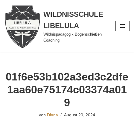
WILDNISSCHULE
Zum
Inhalt
LIBELULA
springen
Wildnispädagogik Bogenschießen
Coaching
01f6e53b102a3ed3c2dfe
1aa60e75174c03374a01
9
von
Diana
August 20, 2024