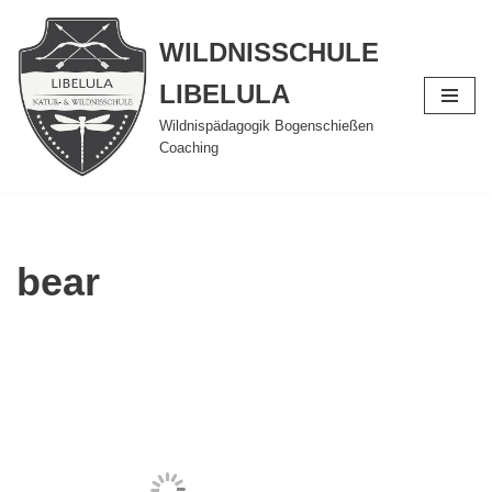
WILDNISSCHULE
Zum
Inhalt
LIBELULA
springen
Wildnispädagogik Bogenschießen
Coaching
bear