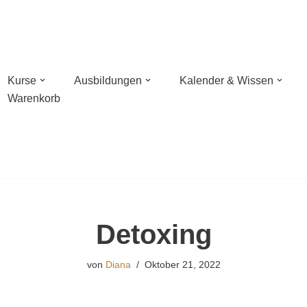
Kurse
Ausbildungen
Kalender & Wissen
Warenkorb
n mit Wildnisschule Libelula in der Pfalz
hießen mit NaturBalance in Oranienburg
sches Bogenschießen
Detoxing
hießen
von
Diana
Oktober 21, 2022