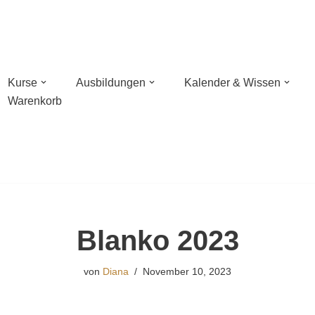
Kurse
Ausbildungen
Kalender & Wissen
Warenkorb
n mit Wildnisschule Libelula in der Pfalz
hießen mit NaturBalance in Oranienburg
sches Bogenschießen
Blanko 2023
hießen
von
Diana
November 10, 2023