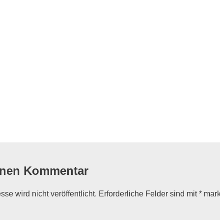
flug
inen Kommentar
se wird nicht veröffentlicht.
Erforderliche Felder sind mit
*
mark