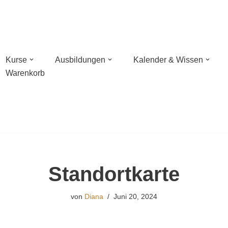
Kurse
Ausbildungen
Kalender & Wissen
Warenkorb
n mit Wildnisschule Libelula in der Pfalz
hießen mit NaturBalance in Oranienburg
sches Bogenschießen
Standortkarte
hießen
von
Diana
Juni 20, 2024