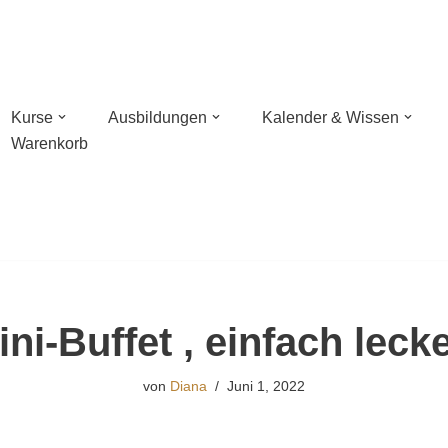
Kurse
Ausbildungen
Kalender & Wissen
Warenkorb
n mit Wildnisschule Libelula in der Pfalz
hießen mit NaturBalance in Oranienburg
sches Bogenschießen
ini-Buffet , einfach lecke
hießen
von
Diana
Juni 1, 2022