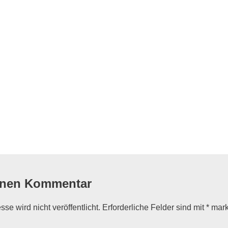
flug
inen Kommentar
se wird nicht veröffentlicht.
Erforderliche Felder sind mit
*
mark