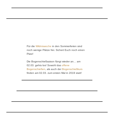
Für die
Wildniswoche
in den Sommerferien sind
noch wenige Plätze frei. Sichert Euch noch einen
Platz!
Die Bogenschießsaison fängt wieder an… am
02.03. gehts los! Sowohl das
offene
Bogenschießen
, als auch der
Bogenschießkurs
finden am 02.03. zum ersten Mal in 2019 statt!