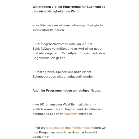
Wir arbeiten viel im Hintergrund für Euch und es
gibt viele Neuigkeiten im Wald:
– Im März werden wir eine vollwertige ökologische
Trockentoilette bauen.
– Der Bogenschießstand wird von 3 auf 6
Schießplätze vergrößert und es wird einen neuen
und abgelegenen Schießplatz für das meditative
Bogenschießen geben.
– Unser großes Tipi-Zelt wird nach einem
Schneeschaden wieder aufgestellt werden.
Auch im Programm haben wir einiges Neues:
– wir öffnen unseren Wald für Institutionen –
endlich können auch Gruppen und Schulklassen
naturnahes Leben im
Waldheim
erproben
– Für die
Geburtstage und Familienfeste
haben wir
nun Programme erstellt, so dass die Auswahl
leichter fällt