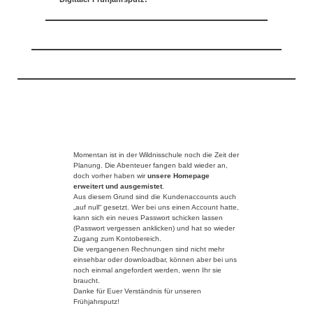
Momentan ist in der Wildnisschule noch die Zeit der
Planung. Die Abenteuer fangen bald wieder an,
doch vorher haben wir
unsere Homepage
erweitert und ausgemistet
.
Aus diesem Grund sind die Kundenaccounts auch
„auf null“ gesetzt. Wer bei uns einen Account hatte,
kann sich ein neues Passwort schicken lassen
(Passwort vergessen anklicken) und hat so wieder
Zugang zum Kontobereich.
Die vergangenen Rechnungen sind nicht mehr
einsehbar oder downloadbar, können aber bei uns
noch einmal angefordert werden, wenn Ihr sie
braucht.
Danke für Euer Verständnis für unseren
Frühjahrsputz!