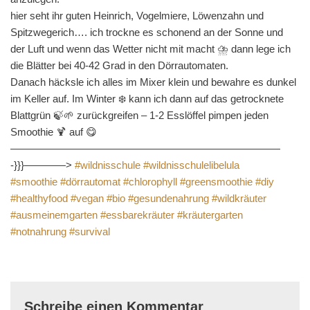
hier seht ihr guten Heinrich, Vogelmiere, Löwenzahn und
Spitzwegerich…. ich trockne es schonend an der Sonne und
der Luft und wenn das Wetter nicht mit macht ⛈ dann lege ich
die Blätter bei 40-42 Grad in den Dörrautomaten.
Danach häcksle ich alles im Mixer klein und bewahre es dunkel
im Keller auf. Im Winter ❄️ kann ich dann auf das getrocknete
Blattgrün 🍃🌱 zurückgreifen – 1-2 Esslöffel pimpen jeden
Smoothie 🍹 auf 😋
——————————————————————————
-}}}————>
#wildnisschule
#wildnisschulelibelula
#smoothie
#dörrautomat
#chlorophyll
#greensmoothie
#diy
#healthyfood
#vegan
#bio
#gesundenahrung
#wildkräuter
#ausmeinemgarten
#essbarekräuter
#kräutergarten
#notnahrung
#survival
Schreibe einen Kommentar