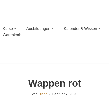
Kurse
Ausbildungen
Kalender & Wissen
Warenkorb
n mit Wildnisschule Libelula in der Pfalz
hießen mit NaturBalance in Oranienburg
sches Bogenschießen
Wappen rot
hießen
von
Diana
Februar 7, 2020