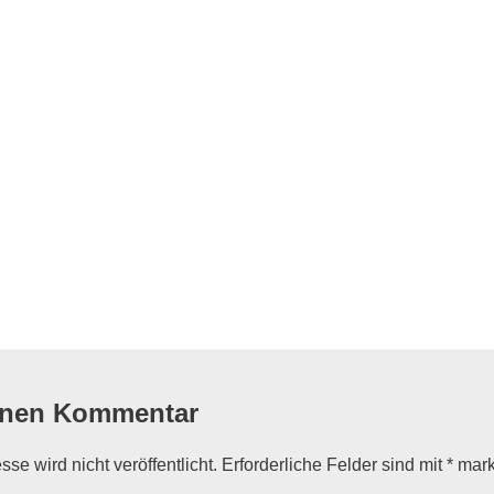
flug
inen Kommentar
se wird nicht veröffentlicht.
Erforderliche Felder sind mit
*
mark