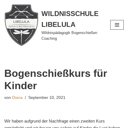
WILDNISSCHULE
Zum
Inhalt
LIBELULA
springen
Wildnispädagogik Bogenschießen
Coaching
Bogenschießkurs für
Kinder
von
Diana
September 10, 2021
Wir haben aufgrund der Nachfrage einen zweiten Kurs
ermöglicht und wir freuen uns schon auf Kinder die Lust haben